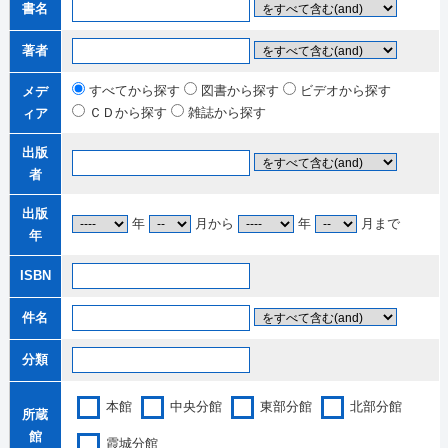
書名
著者
すべてから探す
図書から探す
ビデオから探す
メデ
ＣＤから探す
雑誌から探す
ィア
出版
者
出版
年
月から
年
月まで
年
ISBN
件名
分類
本館
中央分館
東部分館
北部分館
所蔵
館
霞城分館